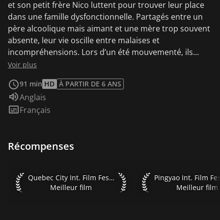
et son petit frère Nico luttent pour trouver leur place
dans une famille dysfonctionnelle. Partagés entre un
père alcoolique mais aimant et une mère trop souvent
absente, leur vie oscille entre malaises et
incompréhensions. Lors d’un été mouvementé, ils
rencontrent Malik, jeune garçon en quête de liberté et
Voir plus
décident de fuguer avec lui afin de vivre leur propre
91 min
HD
À PARTIR DE 6 ANS
aventure.
Audio :
Anglais
Sous-titres :
Français
Récompenses
Quebec City Int. Film Festival 2020 Meilleur film
Pingyao Int. Film Fest
Quebec City Int. Film Festival 2020
Meilleur film
Meilleur film