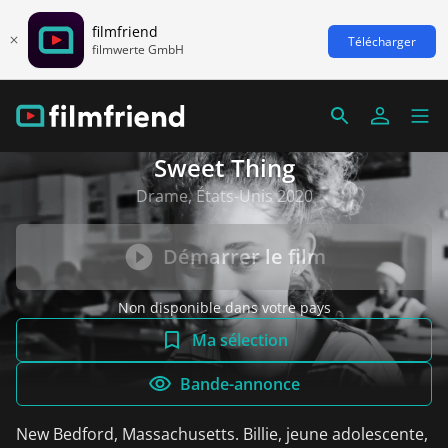
filmfriend
Télécharger
filmwerte GmbH
Sweet Thing
Drame, États-Unis 2020
Démarrer le film
Non disponible dans votre pays
Ma sélection
Bande-annonce
New Bedford, Massachusetts. Billie, jeune adolescente,