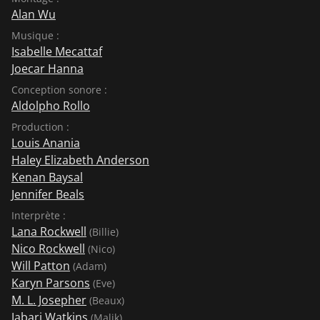
Alan Wu
Musique :
Isabelle Mecattaf
Joecar Hanna
Conception sonore :
Aldolpho Rollo
Production :
Louis Anania
Haley Elizabeth Anderson
Kenan Baysal
Jennifer Beals
Interprète :
Lana Rockwell
(Billie)
Nico Rockwell
(Nico)
Will Patton
(Adam)
Karyn Parsons
(Eve)
M. L. Josepher
(Beaux)
Jabari Watkins
(Malik)