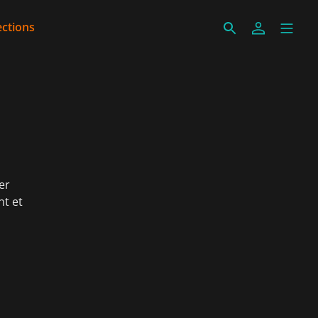
ections
er
nt et