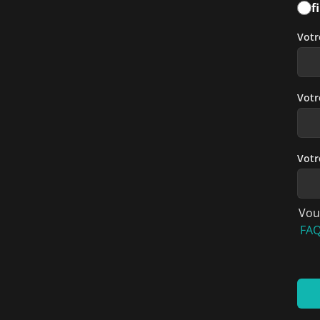
f
Vot
Votr
Votr
Vou
FA