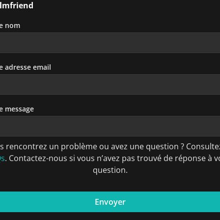
ilmfriend
re nom
e adresse email
e message
s rencontrez un problème ou avez une question ? Consultez
Qs
. Contactez-nous si vous n’avez pas trouvé de réponse à v
question.
Envoyer