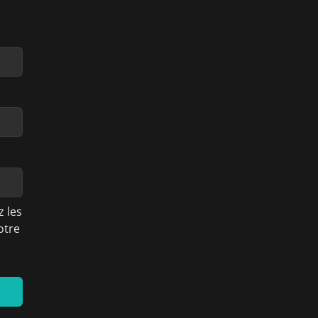
 les
otre