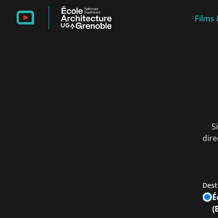
Films 
S
dire
Dest
É
(