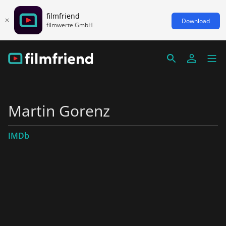
filmfriend
Download
filmwerte GmbH
Martin Gorenz
IMDb