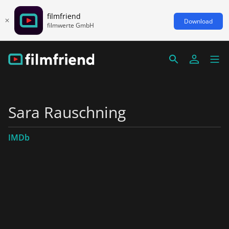
filmfriend
Download
filmwerte GmbH
Sara Rauschning
IMDb