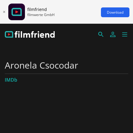
filmfriend
Download
filmwerte GmbH
Aronela Csocodar
IMDb