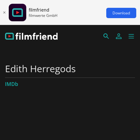
filmfriend
Download
filmwerte GmbH
Edith Herregods
IMDb